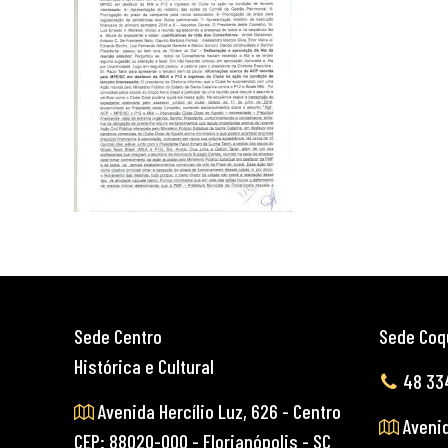
Sede Centro
Sede Coq
Histórica e Cultural
48 33
Avenida Hercílio Luz, 626 - Centro
Avenid
CEP: 88020-000 - Florianópolis - SC