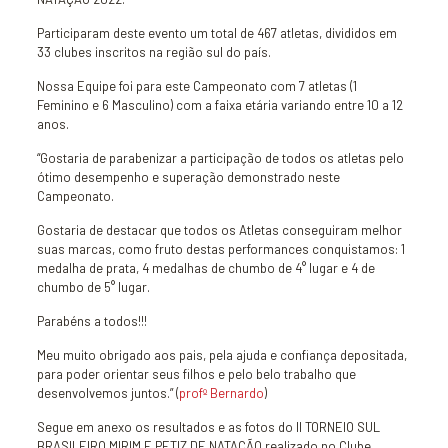
Participaram deste evento um total de 467 atletas, divididos em
33 clubes inscritos na região sul do país.
Nossa Equipe foi para este Campeonato com 7 atletas (1
Feminino e 6 Masculino) com a faixa etária variando entre 10 a 12
anos.
“Gostaria de parabenizar a participação de todos os atletas pelo
ótimo desempenho e superação demonstrado neste
Campeonato.
Gostaria de destacar que todos os Atletas conseguiram melhor
suas marcas, como fruto destas performances conquistamos: 1
medalha de prata, 4 medalhas de chumbo de 4° lugar e 4 de
chumbo de 5° lugar.
Parabéns a todos!!!
Meu muito obrigado aos pais, pela ajuda e confiança depositada,
para poder orientar seus filhos e pelo belo trabalho que
desenvolvemos juntos.” (
profº Bernardo
)
Segue em anexo os resultados e as fotos do II TORNEIO SUL
BRASILEIRO MIRIM E PETIZ DE NATAÇÃO realizado no Clube