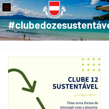
#clubedozesustentáv